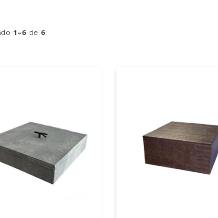
ndo
1–6
de
6