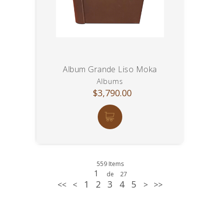
Album Grande Liso Moka
Albums
$3,790.00
559 Items
1
de
27
1
2
3
4
5
<<
<
>
>>