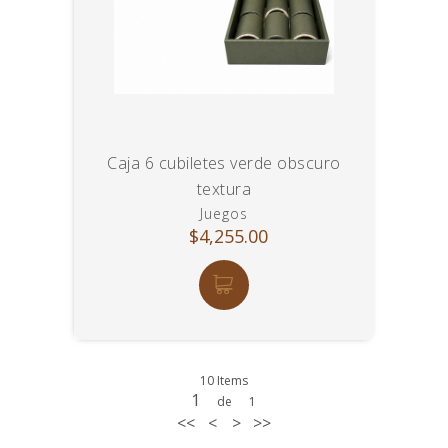
Caja 6 cubiletes verde obscuro
textura
Juegos
$4,255.00
10 Items
1
de
1
<<
<
>
>>