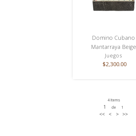
Domino Cubano
Mantarraya Beig
Juegos
$2,300.00
4 Items
1
de
1
<<
<
>
>>