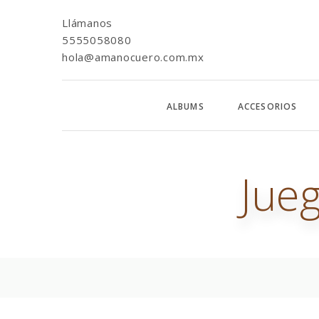
Llámanos
5555058080
hola@amanocuero.com.mx
ALBUMS
ACCESORIOS
Jue