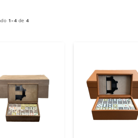
ndo
1–4
de
4