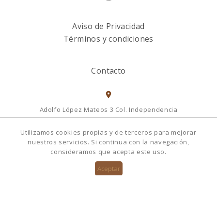
Aviso de Privacidad
Términos y condiciones
Contacto
Adolfo López Mateos 3 Col. Independencia
Municipio Naucalpan de Juárez
Estado de México, 53830
Utilizamos cookies propias y de terceros para mejorar
México
nuestros servicios. Si continua con la navegación,
consideramos que acepta este uso.
5555058080
Llámanos
5555058080
hola@amanocuero.com.mx