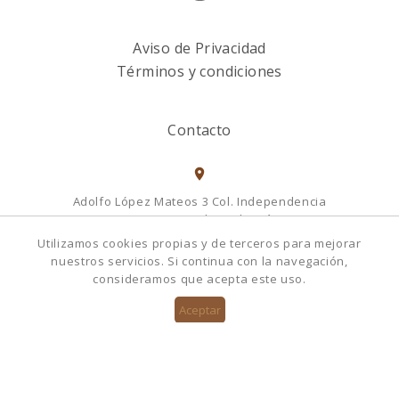
Aviso de Privacidad
Términos y condiciones
Contacto
Adolfo López Mateos 3 Col. Independencia
Municipio Naucalpan de Juárez
Estado de México, 53830
Utilizamos cookies propias y de terceros para mejorar
México
nuestros servicios. Si continua con la navegación,
consideramos que acepta este uso.
5555058080
Llámanos
5555058080
hola@amanocuero.com.mx