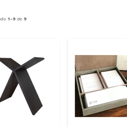
ndo
1–9
de
9